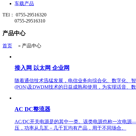
车载产品
TEl： 0755-29516320
0755-29516310
产品中心
首页
» 产品中心
接入网 以太网 企业网
随着通信技术迅猛发展，电信业务向综合化、数字化、智
(PON)及DWDM技术的日益成熟和使用，为实现话音、
AC DC整流器
AC/DC开关电源是的其中一类。该类电源也称一次电源
压，功率从几瓦－几千瓦均有产品，用于不同场合。