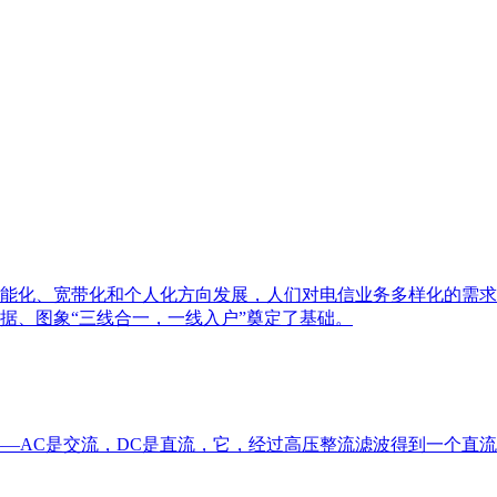
能化、宽带化和个人化方向发展，人们对电信业务多样化的需求也
数据、图象“三线合一，一线入户”奠定了基础。
——AC是交流，DC是直流，它，经过高压整流滤波得到一个直流