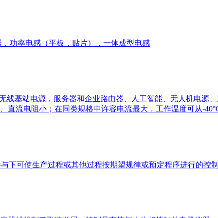
器，功率电感（平板，贴片），一体成型电感
uctor）应用于5G无线基站电源，服务器和企业路由器、人工智能、无人
流电阻小；在同类规格中许容电流最大，工作温度可从-40°C~+
s）是在无人直接参与下可使生产过程或其他过程按期望规律或预定程序进行的控