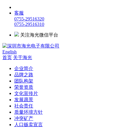
客服
0755-29516320
0755-29516310
关注海光微信平台
English
首页
关于海光
企业简介
品牌之路
团队构架
荣誉资质
文化宣传片
发展愿景
社会责任
质量环境方针
冲突矿产
人口贩卖宣言