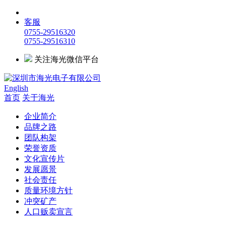
客服
0755-29516320
0755-29516310
关注海光微信平台
English
首页
关于海光
企业简介
品牌之路
团队构架
荣誉资质
文化宣传片
发展愿景
社会责任
质量环境方针
冲突矿产
人口贩卖宣言