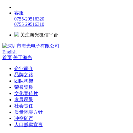
客服
0755-29516320
0755-29516310
关注海光微信平台
English
首页
关于海光
企业简介
品牌之路
团队构架
荣誉资质
文化宣传片
发展愿景
社会责任
质量环境方针
冲突矿产
人口贩卖宣言